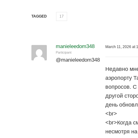
TAGGED
17
manieleedom348
March 11, 2026 at 
Participant
@
manieleedom348
Недавно мн
аэропорту Т
вопросов. С
другой стор
день обновл
<br>
<br>Когда с
несмотря на