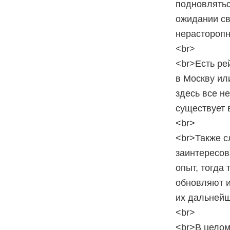
подновлятьс
ожидании св
нерасторопн
<br>
<br>Есть ре
в Москву ил
здесь все не
существует 
<br>
<br>Также с
заинтересов
опыт, тогда
обновляют и
их дальней
<br>
<br>В целом