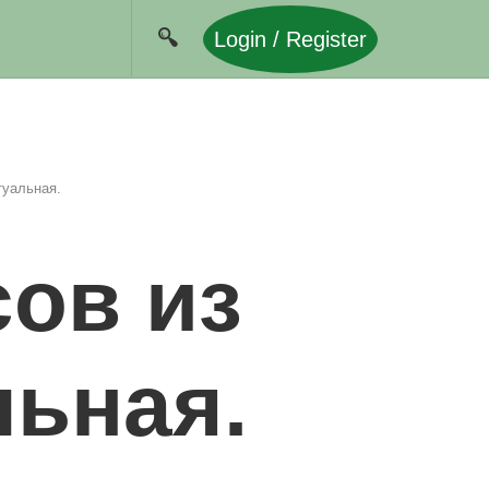
Login / Register
туальная.
ов из
льная.