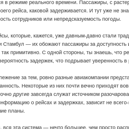
я в режиме реального времени. Пассажиры, с расте
оего рейса, каковой задерживается. И тут уже не зн
ость сотрудников или непредсказуемость погоды.
йсы, которые, кажется, уже давным-давно стали тра
и Стамбул — их обожают пассажиры за доступность и
 так примитивно. С одной стороны, ты знаешь, что р
вероятность задержек, что подрывает уверенность в
лежение за тем, ровно разные авиакомпании предст
анность. Некоторые из них почти вечно приходят в
 точно другие завсегда служат источником разочарова
нформацию о рейсах и задержках, зависит не всего-
шие планы.
, вся эта система — нечто большее, чем просто расп