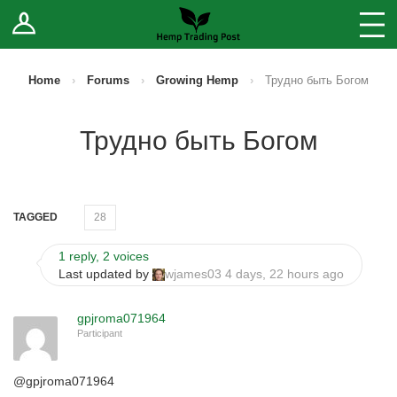
Log In
Stores
Blog
Home
›
Forums
›
Growing Hemp
›
Трудно быть Богом
Forums
Трудно быть Богом
Sell Your Products ↓
Fee Comparison
TAGGED
28
1 reply, 2 voices
How to Register as a Vendor
Last updated by
wjames03
4 days, 22 hours ago
Vendor Terms
gpjroma071964
Participant
@
gpjroma071964