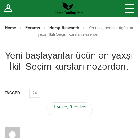
Log In
Stores
Blog
Home
›
Forums
›
Hemp Research
›
Yeni başlayanlar üçün ən
yaxşı İkili Seçim kursları nəzərdən.
Forums
Yeni başlayanlar üçün ən yaxşı
Sell Your Products ↓
İkili Seçim kursları nəzərdən.
Fee Comparison
How to Register as a Vendor
TAGGED
24
Vendor Terms
1 voice, 0 replies