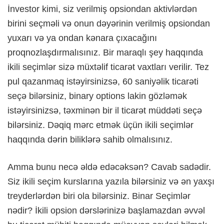
İnvestor kimi, siz verilmiş opsiondan aktivlərdən
birini seçməli və onun dəyərinin verilmiş opsiondan
yuxarı və ya ondan kənara çıxacağını
proqnozlaşdırmalısınız. Bir maraqlı şey haqqında
ikili seçimlər sizə müxtəlif ticarət vaxtları verilir. Tez
pul qazanmaq istəyirsinizsə, 60 saniyəlik ticarəti
seçə bilərsiniz, binary options lakin gözləmək
istəyirsinizsə, təxminən bir il ticarət müddəti seçə
bilərsiniz. Dəqiq mərc etmək üçün ikili seçimlər
haqqında dərin biliklərə sahib olmalısınız.
Amma bunu necə əldə edəcəksən? Cavab sadədir.
Siz ikili seçim kurslarına yazıla bilərsiniz və ən yaxşı
treyderlərdən biri ola bilərsiniz. Binar Seçimlər
nədir? İkili opsion dərslərinizə başlamazdan əvvəl