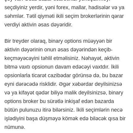
seçdiyiniz yerdir, yəni forex, mallar, hadisələr və ya
səhmlər. Tətil qiyməti ikili seçim brokerlərinin qərar
verdiyi aktivin əsas dəyəridir.
Bir treyder olaraq, binary options müəyyən bir
aktivin dəyərinin onun əsas dəyərindən keçib-
keçməyəcəyini təhlil etməlisiniz. Nəhayət, aktivin
bitmə vaxtı opsionun davam edəcəyi vaxtdır. İkili
opsionlarla ticarət cazibədar görünsə də, bu bazar
eyni dərəcədə risklidir. Əgər xəbərdar deyilsinizsə
və ya kifayət qədər biliyə malik deyilsinizsə, binary
options broker bu sürətlə inkişaf edən bazarda
bütün pulunuzu itirə bilərsiniz. İkili seçimlərin necə
işlədiyini başa düşməyə kömək edə biləcək qısa bir
nümunə.