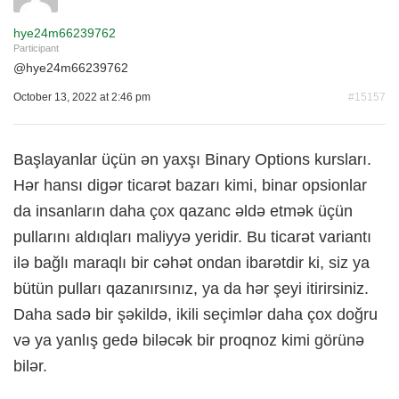
hye24m66239762
Participant
@
hye24m66239762
October 13, 2022 at 2:46 pm
#15157
Başlayanlar üçün ən yaxşı Binary Options kursları.
Hər hansı digər ticarət bazarı kimi, binar opsionlar
da insanların daha çox qazanc əldə etmək üçün
pullarını aldıqları maliyyə yeridir. Bu ticarət variantı
ilə bağlı maraqlı bir cəhət ondan ibarətdir ki, siz ya
bütün pulları qazanırsınız, ya da hər şeyi itirirsiniz.
Daha sadə bir şəkildə, ikili seçimlər daha çox doğru
və ya yanlış gedə biləcək bir proqnoz kimi görünə
bilər.