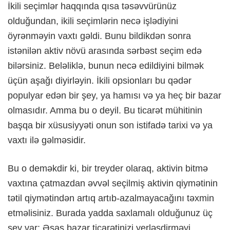
İkili seçimlər haqqında qısa təsəvvürünüz
olduğundan, ikili seçimlərin necə işlədiyini
öyrənməyin vaxtı gəldi. Bunu bildikdən sonra
istənilən aktiv növü arasında sərbəst seçim edə
bilərsiniz. Beləliklə, bunun necə edildiyini bilmək
üçün aşağı diyirləyin. İkili opsionları bu qədər
populyar edən bir şey, ya hamısı və ya heç bir bazar
olmasıdır. Amma bu o deyil. Bu ticarət mühitinin
başqa bir xüsusiyyəti onun son istifadə tarixi və ya
vaxtı ilə gəlməsidir.
Bu o deməkdir ki, bir treyder olaraq, aktivin bitmə
vaxtına çatmazdan əvvəl seçilmiş aktivin qiymətinin
tətil qiymətindən artıq artıb-azalmayacağını təxmin
etməlisiniz. Burada yadda saxlamalı olduğunuz üç
şey var: Əsas bazar ticarətinizi yerləşdirməyi