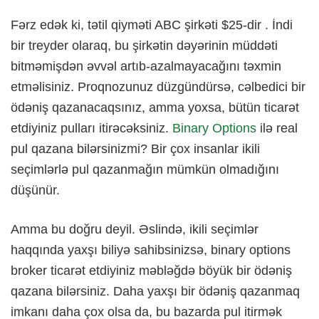
Fərz edək ki, tətil qiyməti ABC şirkəti $25-dir . İndi
bir treyder olaraq, bu şirkətin dəyərinin müddəti
bitməmişdən əvvəl artıb-azalmayacağını təxmin
etməlisiniz. Proqnozunuz düzgündürsə, cəlbedici bir
ödəniş qazanacaqsınız, amma yoxsa, bütün ticarət
etdiyiniz pulları itirəcəksiniz.
Binary Options
ilə real
pul qazana bilərsinizmi? Bir çox insanlar ikili
seçimlərlə pul qazanmağın mümkün olmadığını
düşünür.
Amma bu doğru deyil. Əslində, ikili seçimlər
haqqında yaxşı biliyə sahibsinizsə, binary options
broker ticarət etdiyiniz məbləğdə böyük bir ödəniş
qazana bilərsiniz. Daha yaxşı bir ödəniş qazanmaq
imkanı daha çox olsa da, bu bazarda pul itirmək