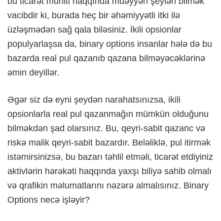
bu ticarət mühiti haqqında müəyyən şeyləri bilmək
vacibdir ki, burada heç bir əhəmiyyətli itki ilə
üzləşmədən sağ qala biləsiniz. İkili opsionlar
populyarlaşsa da, binary options insanlar hələ də bu
bazarda real pul qazanıb qazana bilməyəcəklərinə
əmin deyillər.
Əgər siz də eyni şeydən narahatsınızsa, ikili
opsionlarla real pul qazanmağın mümkün olduğunu
bilməkdən şad olarsınız. Bu, qeyri-sabit qazanc və
riskə malik qeyri-sabit bazardır. Beləliklə, pul itirmək
istəmirsinizsə, bu bazarı təhlil etməli, ticarət etdiyiniz
aktivlərin hərəkəti haqqında yaxşı biliyə sahib olmalı
və qrafikin məlumatlarını nəzərə almalısınız. Binary
Options necə işləyir?