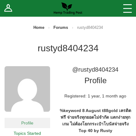
Log In
Stores
Blog
Home
›
Forums
›
rustyd8404234
Forums
rustyd8404234
Sell Your Products ↓
@rustyd8404234
Fee Comparison
Profile
How to Register as a Vendor
Registered: 1 year, 1 month ago
Vendor Terms
%keyword 8 August t88gold เครดิต
ฟรี จ่ายจริงทุกยอดไม่จำกัด แตกง่ายทุก
Profile
เกม ไม่ต้องโยกกระเป๋าโบนัสจ่ายจริง
Top 40 by Rusty
Topics Started