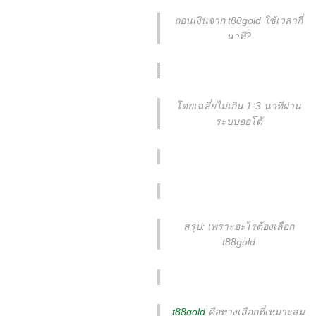
ถอนเงินจาก t88gold ใช้เวลากี่
นาที?
โดยเฉลี่ยไม่เกิน 1-3 นาทีผ่าน
ระบบออโต้
สรุป: เพราะอะไรต้องเลือก
t88gold
t88gold
คือทางเลือกที่เหมาะสม