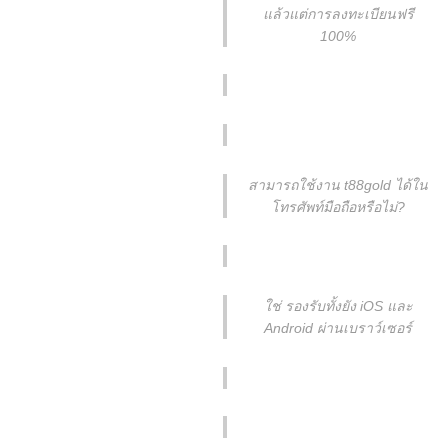
แล้วแต่การลงทะเบียนฟรี
100%
สามารถใช้งาน t88gold ได้ใน
โทรศัพท์มือถือหรือไม่?
ใช่ รองรับทั้งยัง iOS และ
Android ผ่านเบราว์เซอร์