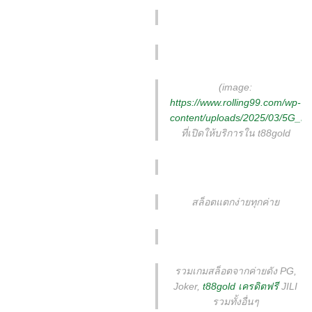
(image:
https://www.rolling99.com/wp-
content/uploads/2025/03/5G_Rol
ที่เปิดให้บริการใน t88gold
สล็อตแตกง่ายทุกค่าย
รวมเกมสล็อตจากค่ายดัง PG,
Joker,
t88gold เครดิตฟรี
JILI
รวมทั้งอื่นๆ