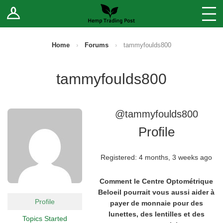
Log In
Stores
Blog
Home
›
Forums
›
tammyfoulds800
Forums
tammyfoulds800
Sell Your Products ↓
@tammyfoulds800
Fee Comparison
Profile
How to Register as a Vendor
Registered: 4 months, 3 weeks ago
Vendor Terms
Comment le Centre Optométrique
Beloeil pourrait vous aussi aider à
Profile
payer de monnaie pour des
lunettes, des lentilles et des
Topics Started