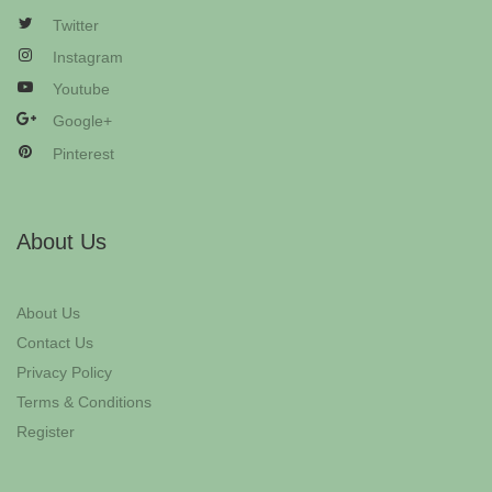
Twitter
Instagram
Youtube
Google+
Pinterest
About Us
About Us
Contact Us
Privacy Policy
Terms & Conditions
Register