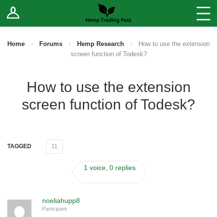
Log In
Stores
Blog
Home
›
Forums
›
Hemp Research
›
How to use the extension
screen function of Todesk?
Forums
How to use the extension
Sell Your Products ↓
screen function of Todesk?
Fee Comparison
How to Register as a Vendor
TAGGED
11
Vendor Terms
1 voice, 0 replies
noeliahupp8
Participant