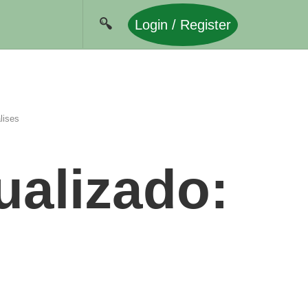
Login / Register
lises
ualizado: