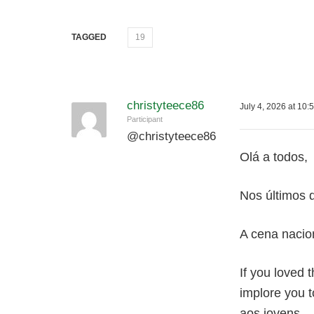
TAGGED
19
christyteece86
July 4, 2026 at 10:
Participant
@
christyteece86
Olá a todos,
Nos últimos 
A cena nacion
If you loved t
implore you t
aos jovens.