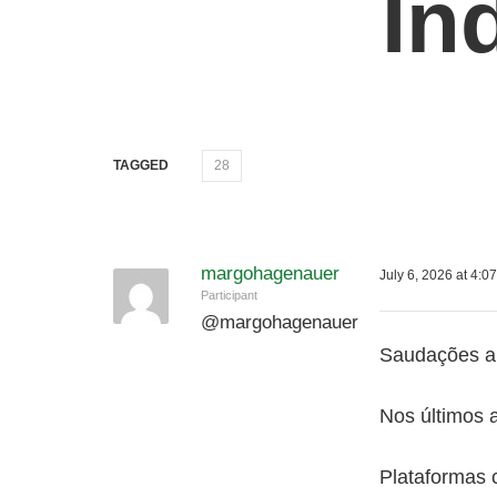
In
TAGGED
28
margohagenauer
July 6, 2026 at 4:0
Participant
@
margohagenauer
Saudações a 
Nos últimos 
Plataformas 