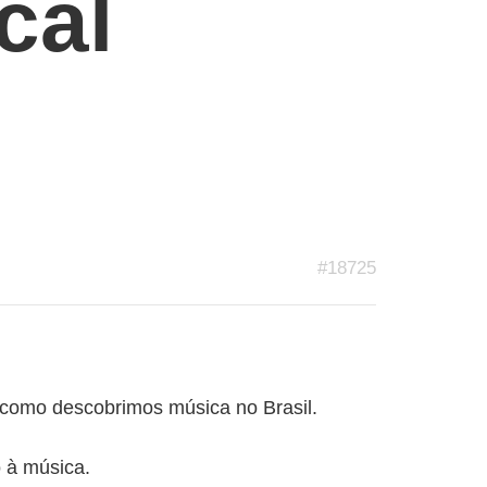
cal
#18725
 como descobrimos música no Brasil.
 à música.