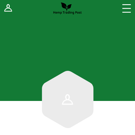
Log In
Stores
Blog
Forums
Sell Your Products ↓
Fee Comparison
How to Register as a Vendor
Vendor Terms