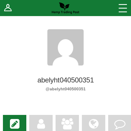
Log In
Stores
Blog
Forums
Sell Your Products ↓
Fee Comparison
abelyht040500351
How to Register as a Vendor
@abelyht040500351
Vendor Terms