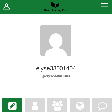
Log In
Stores
Blog
Forums
Sell Your Products ↓
Fee Comparison
elyse33001404
How to Register as a Vendor
@elyse33001404
Vendor Terms